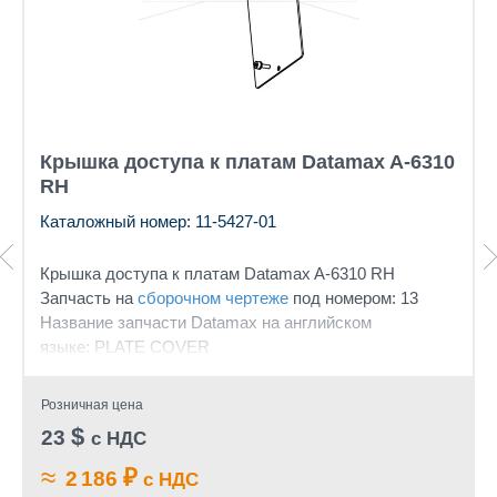
Крышка доступа к платам Datamax A-6310
RH
Каталожный номер: 11-5427-01
Крышка доступа к платам
Datamax A-6310 RH
Запчасть на
сборочном чертеже
под номером: 13
Название запчасти Datamax на английском
языке: PLATE COVER
Розничная цена
$
23
с НДС
≈
₽
2 186
с НДС