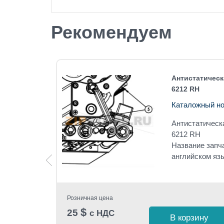
Рекомендуем
RH
Антистатическа
6212 RH
Каталожный но
лата,
A-6212
Антистатическа
6212 RH
Название запч
ard
английском яз
Розничная цена
$
25
с НДС
 1 клик
В корзину