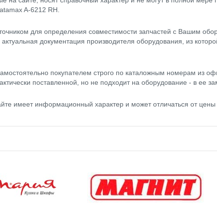
 на сайте, носят справочный характер и не могут в полной мере
Datamax A-6212 RH.
точником для определения совместимости запчастей с Вашим обор
- актуальная документация производителя оборудования, из котор
амостоятельно покупателем строго по каталожным номерам из оф
актически поставленной, но не подходит на оборудование - в ее за
сайте имеет информационный характер и может отличаться от цены