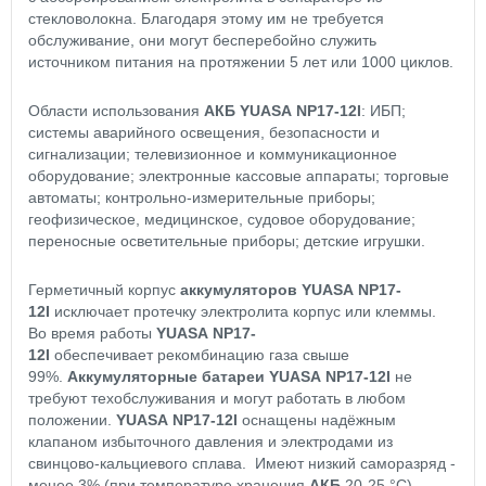
стекловолокна. Благодаря этому им не требуется
обслуживание, они могут бесперебойно служить
источником питания на протяжении 5 лет или 1000 циклов.
Области использования
АКБ YUASA NP17-12I
: ИБП;
системы аварийного освещения, безопасности и
сигнализации; телевизионное и коммуникационное
оборудование; электронные кассовые аппараты; торговые
автоматы; контрольно-измерительные приборы;
геофизическое, медицинское, судовое оборудование;
переносные осветительные приборы; детские игрушки.
Герметичный корпус
аккумуляторов YUASA NP17-
12I
исключает протечку электролита корпус или клеммы.
Во время работы
YUASA NP17-
12I
обеспечивает рекомбинацию газа свыше
99%.
Аккумуляторные батареи YUASA NP17-12I
не
требуют техобслуживания и могут работать в любом
положении.
YUASA NP17-12I
оснащены надёжным
клапаном избыточного давления и электродами из
свинцово-кальциевого сплава. Имеют низкий саморазряд -
менее 3% (при температуре хранения
АКБ
20-25 °С).