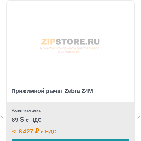
Прижимной рычаг Zebra Z4M
Розничная цена
$
89
с НДС
≈
₽
8 427
с НДС