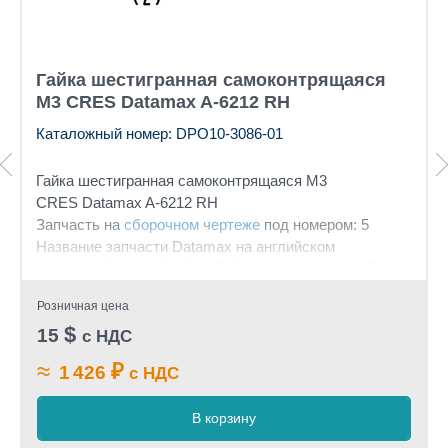
Гайка шестигранная самоконтрящаяся
М3 CRES Datamax A-6212 RH
Каталожный номер: DPO10-3086-01
Гайка шестигранная самоконтрящаяся М3
CRES Datamax A-6212 RH
Запчасть на
сборочном чертеже
под номером: 5
Название запчасти Datamax на английском
языке: (25PK) NUT HEX SELF-LOCKING M3 CRES
Розничная цена
$
15
с НДС
≈
₽
1 426
с НДС
В корзину