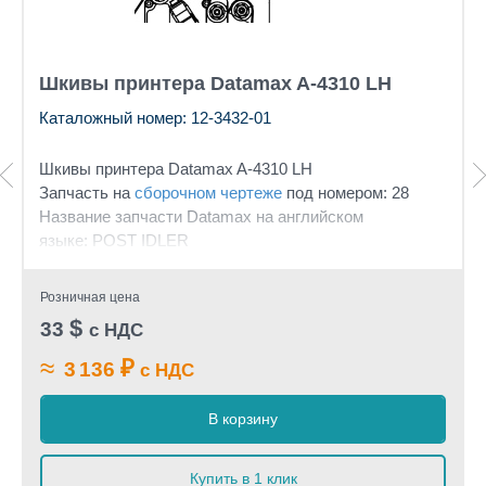
Шкивы принтера Datamax A-4310 LH
Каталожный номер: 12-3432-01
Шкивы принтера Datamax A-4310 LH
Запчасть на
сборочном чертеже
под номером: 28
Название запчасти Datamax на английском
языке: POST IDLER
Розничная цена
$
33
с НДС
≈
₽
3 136
с НДС
В корзину
Купить в 1 клик