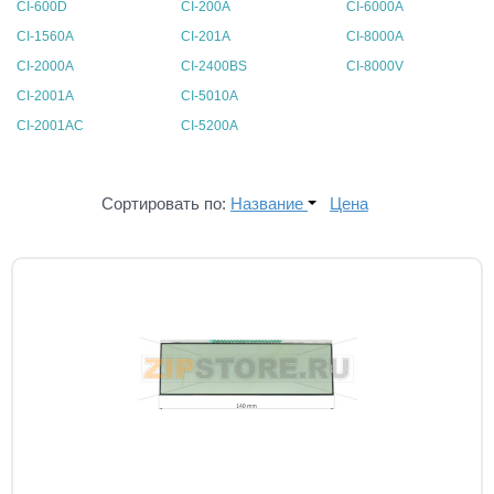
CI-600D
CI-200A
CI-6000A
CI-1560A
CI-201А
CI-8000A
CI-2000A
CI-2400BS
CI-8000V
CI-2001A
CI-5010A
CI-2001AC
CI-5200A
Сортировать по:
Название
Цена