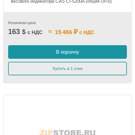
весового индикатора CAS CI-5200A (опция OP.6)
Розничная цена
163
≈
$
₽
15 486
с НДС
с НДС
В корзину
Купить в 1 клик