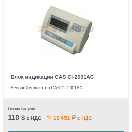
Блок индикации CAS CI-2001AC
Весовой индикатор CAS CI-2001AC
Розничная цена
110
≈
$
₽
10 451
с НДС
с НДС