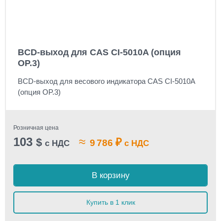
BCD-выход для CAS CI-5010A (опция
OP.3)
BCD-выход для весового индикатора CAS CI-5010A
(опция OP.3)
Розничная цена
103
≈
$
₽
9 786
с НДС
с НДС
В корзину
Купить в 1 клик