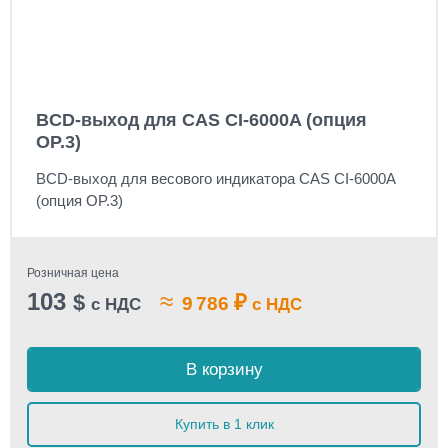
BCD-выход для CAS CI-6000A (опция
OP.3)
BCD-выход для весового индикатора CAS CI-6000A
(опция OP.3)
Розничная цена
103
≈
$
₽
9 786
с НДС
с НДС
В корзину
Купить в 1 клик