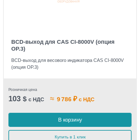
BCD-выход для CAS CI-8000V (опция
OP.3)
BCD-выход для весового индикатора CAS CI-8000V
(опция OP.3)
Розничная цена
103
≈
$
₽
9 786
с НДС
с НДС
В корзину
Купить в 1 клик