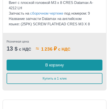
Винт с плоской головкой М3 х 8 CRES Datamax A-
4212 LH
Запчасть на
сборочном чертеже
под номером: 9
Название запчасти Datamax на английском
языке: (25PK) SCREW FLATHEAD CRES M3 X 8
Розничная цена
13
≈
$
₽
1 236
с НДС
с НДС
В корзину
Купить в 1 клик