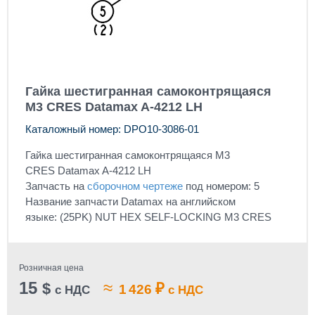
Гайка шестигранная самоконтрящаяся
М3 CRES Datamax A-4212 LH
Каталожный номер: DPO10-3086-01
Гайка шестигранная самоконтрящаяся М3
CRES Datamax A-4212 LH
Запчасть на
сборочном чертеже
под номером: 5
Название запчасти Datamax на английском
языке: (25PK) NUT HEX SELF-LOCKING M3 CRES
Розничная цена
15
≈
$
₽
1 426
с НДС
с НДС