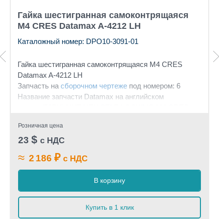
Гайка шестигранная самоконтрящаяся
М4 CRES Datamax A-4212 LH
Каталожный номер: DPO10-3091-01
Гайка шестигранная
самоконтрящаяся
М4 CRES
Datamax A-4212 LH
Запчасть на
сборочном чертеже
под номером: 6
Название запчасти Datamax на английском
языке: (50PK) NUT HEX SELF-LOCKING M4 CRES
Розничная цена
$
23
с НДС
≈
₽
2 186
с НДС
В корзину
Купить в 1 клик