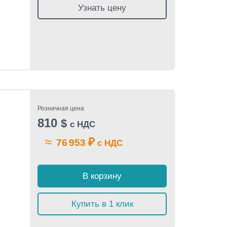
Узнать цену
Розничная цена
810
$
с НДС
≈
₽
76 953
с НДС
В корзину
Купить в 1 клик