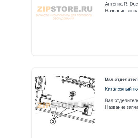
Антенна R. Du
Название запч
Вал отделител
Каталожный но
Вал отделителя
Название запча