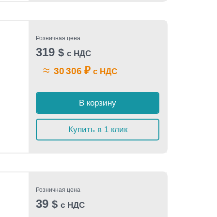
Розничная цена
319
$
с НДС
≈
₽
30 306
с НДС
В корзину
Купить в 1 клик
Розничная цена
39
$
с НДС