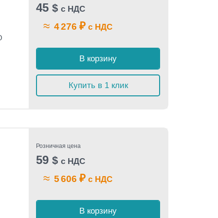
45
$
с НДС
≈
₽
4 276
с НДС
O
В корзину
Купить в 1 клик
Розничная цена
59
$
с НДС
≈
₽
5 606
с НДС
В корзину