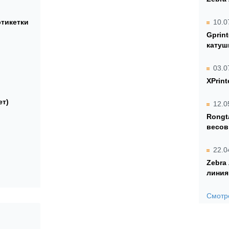
этикетки
10.0
Gprin
катуш
03.0
XPrint
ет)
12.0
Rongt
весов
22.0
Zebra
линия
Смотре