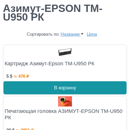
Азимут-EPSON TM-
U950 РК
Сортировать по:
Название
Цена
Картридж Азимут-Epson TM-U950 РК
≈
5
$
476
₽
В корзину
Печатающая головка АЗИМУТ-EPSON TM-U950
РК