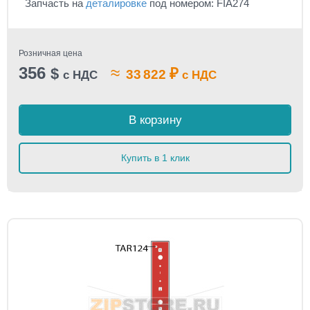
Запчасть на
деталировке
под номером: FIA274
Розничная цена
356
≈
$
₽
33 822
с НДС
с НДС
В корзину
Купить в 1 клик