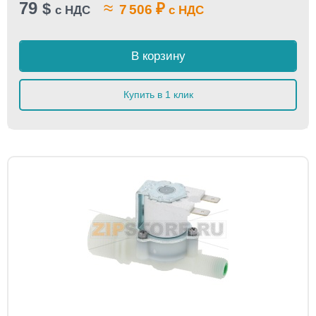
79
≈
$
₽
7 506
с НДС
с НДС
В корзину
Купить в 1 клик