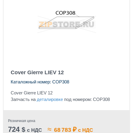
Cover Gierre LIEV 12
Каталожный номер: COP308
Cover Gierre LIEV 12
Запчасть на
деталировке
под номером: COP308
Розничная цена
724
≈
$
₽
68 783
с НДС
с НДС