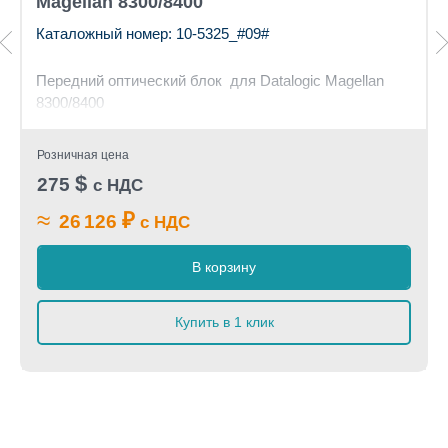
Magellan 8300/8400
Каталожный номер: 10-5325_#09#
Передний оптический блок для Datalogic Magellan
8300/8400
Розничная цена
$
275
с НДС
≈
₽
26 126
с НДС
В корзину
Купить в 1 клик