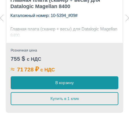
Главная плата (сканер + весы) для
Datalogic Magellan 8400
Каталожный номер: 10-5394_#09#
Главная плата (сканер + весы) для Datalogic Magellan
8400
Розничная цена
$
755
с НДС
≈
₽
71 728
с НДС
В корзину
Купить в 1 клик