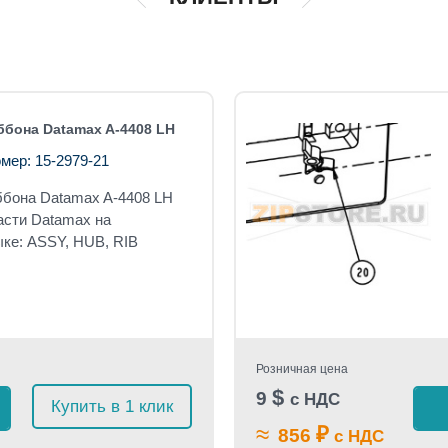
ббона Datamax A-4408 LH
мер: 15-2979-21
ббона Datamax A-4408 LH
асти Datamax на
ыке: ASSY, HUB, RIB
Розничная цена
$
9
с НДС
Купить в 1 клик
≈
₽
856
с НДС