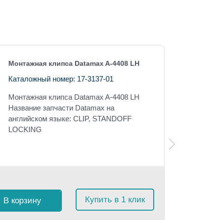
Монтажная клипса Datamax A-4408 LH
Каталожный номер: 17-3137-01
Монтажная клипса
Datamax A-4408 LH
Название запчасти Datamax на
английском языке: CLIP, STANDOFF
LOCKING
Розничная 
$
41
с 
Купить в 1 клик
В корзину
≈
3 89