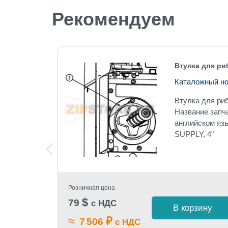
Рекомендуем
x A-4408
Втулка для ри
Каталожный но
Втулка для ри
A-4408
Название запч
английском яз
SUPPLY, 4"
ON .125
Розничная цена
$
79
с НДС
В корзину
 1 клик
≈
₽
7 506
с НДС