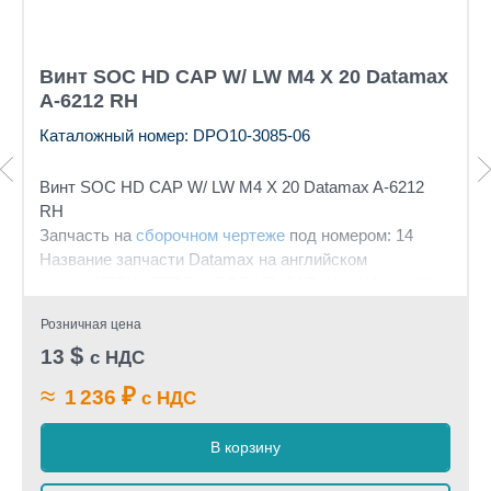
Винт SOC HD CAP W/ LW M4 X 20 Datamax
A-6212 RH
Каталожный номер: DPO10-3085-06
Винт SOC HD CAP W/ LW M4 X 20 Datamax A-6212
RH
Запчасть на
сборочном чертеже
под номером: 14
Название запчасти Datamax на английском
языке: (25PK) SCREW SOC HD CAP W/ LW M4 X 20
Розничная цена
$
13
с НДС
≈
₽
1 236
с НДС
В корзину