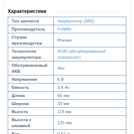
Характеристики
Тип запчасти
Аккумулятор (АКБ)
Производитель
FIAMM
Страна
Италия
производства
Технология
AGM (абсорбированный
аккумулятора
электролит)
Обслуживаемый
Нет
АКБ
Напряжение
6 В
Емкость
3.8 Ач
Длина
66 мм
Ширина
33 мм
Высота
119 мм
Высота с
125 мм
клеммой
Вес
0.61 кг