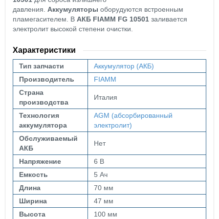
давления.
Аккумуляторы
оборудуются встроенным
пламегасителем. В
АКБ
FIAMM FG 10501
заливается
электролит высокой степени очистки.
Характеристики
Тип запчасти
Аккумулятор (АКБ)
Производитель
FIAMM
Страна
Италия
производства
Технология
AGM (абсорбированный
аккумулятора
электролит)
Обслуживаемый
Нет
АКБ
Напряжение
6 В
Емкость
5 Ач
Длина
70 мм
Ширина
47 мм
Высота
100 мм