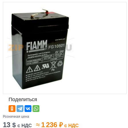
Поделиться
Розничная цена
13
≈
1 236
$
₽
с НДС
с НДС