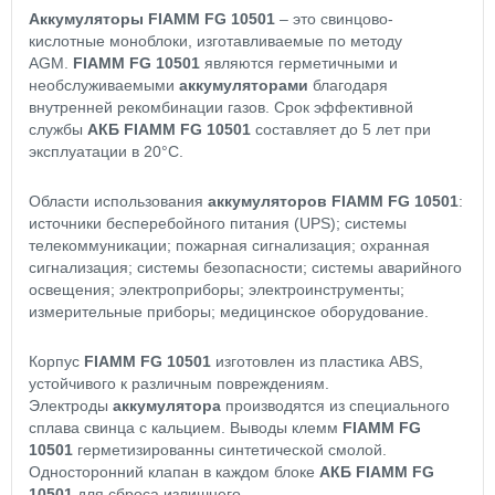
Аккумуляторы FIAMM FG 10501
– это свинцово-
кислотные моноблоки, изготавливаемые по методу
AGM.
FIAMM FG 10501
являются герметичными и
необслуживаемыми
аккумуляторами
благодаря
внутренней рекомбинации газов. Срок эффективной
службы
АКБ FIAMM FG 10501
составляет до 5 лет при
эксплуатации в 20°C.
Области использования
аккумуляторов FIAMM FG 10501
:
источники бесперебойного питания (UPS); системы
телекоммуникации; пожарная сигнализация; охранная
сигнализация; системы безопасности; системы аварийного
освещения; электроприборы; электроинструменты;
измерительные приборы; медицинское оборудование.
Корпус
FIAMM FG 10501
изготовлен из пластика ABS,
устойчивого к различным повреждениям.
Электроды
аккумулятора
производятся из специального
сплава свинца с кальцием. Выводы клемм
FIAMM FG
10501
герметизированны синтетической смолой.
Односторонний клапан в каждом блоке
АКБ FIAMM FG
10501
для сброса излишнего