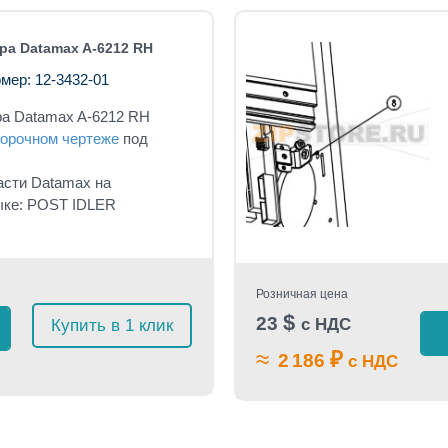
а Datamax A-6212 RH
мер: 12-3432-01
а Datamax A-6212 RH
орочном чертеже
под
асти Datamax на
ыке: POST IDLER
Розничная цена
$
23
с НДС
Купить в 1 клик
≈
₽
2 186
с НДС