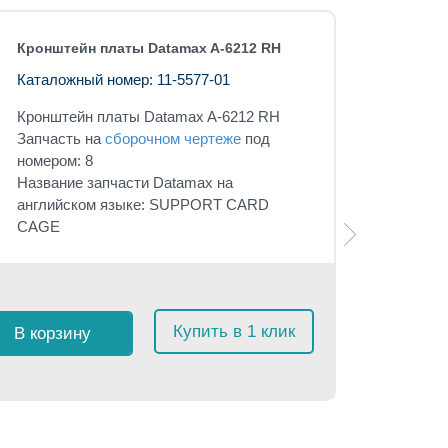
Кронштейн платы Datamax A-6212 RH
Каталожный номер: 11-5577-01
Кронштейн платы
Datamax A-6212 RH
Запчасть на
сборочном чертеже
под
номером: 8
Название запчасти Datamax на
английском языке:
SUPPORT CARD
CAGE
Купить в 1 клик
В корзину
Розничная 
$
13
с 
≈
1 23