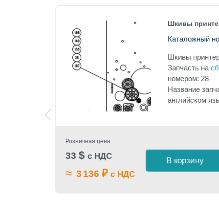
вки
Шкивы принтер
Каталожный но
Шкивы принтер
ки
Запчасть на
сб
номером: 28
под
Название запч
английском яз
TENSION
Розничная цена
$
33
с НДС
В корзину
≈
₽
 1 клик
3 136
с НДС