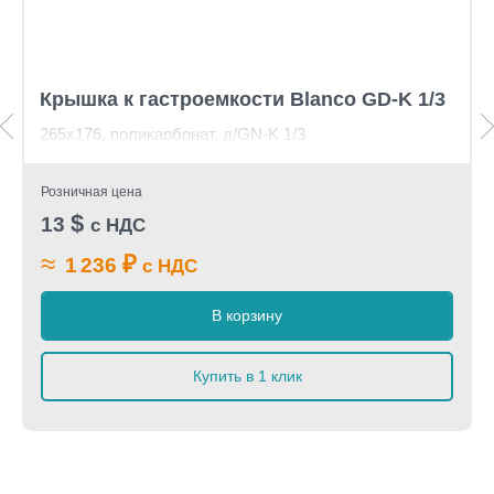
Крышка к гастроемкости Blanco GD-K 1/3
265х176, поликарбонат, д/GN-K 1/3
Розничная цена
$
13
с НДС
≈
₽
1 236
с НДС
В корзину
Купить в 1 клик