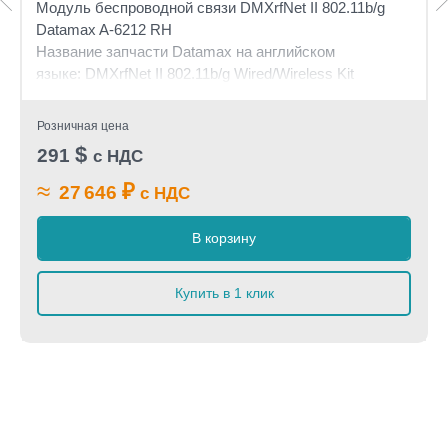
Модуль беспроводной связи DMXrfNet II 802.11b/g
Datamax A-6212 RH
Название запчасти Datamax на английском
языке: DMXrfNet II 802.11b/g Wired/Wireless Kit
Розничная цена
$
291
с НДС
≈
₽
27 646
с НДС
В корзину
Купить в 1 клик