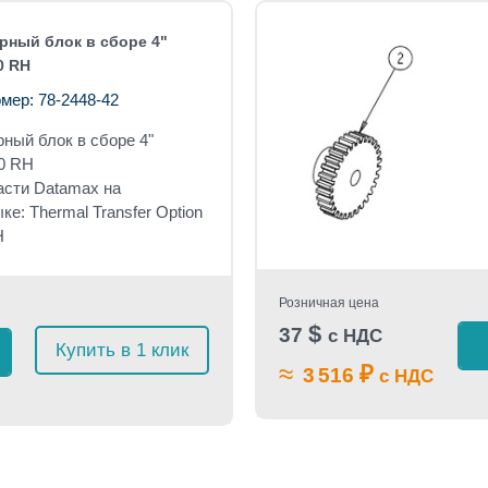
ный блок в сборе 4"
0 RH
мер: 78-2448-42
ный блок в сборе 4"
0 RH
асти Datamax на
ке: Thermal Transfer Option
H
Розничная цена
$
37
с НДС
Купить в 1 клик
≈
₽
3 516
с НДС