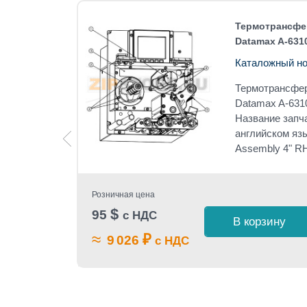
Datamax
Термотрансфер
Datamax A-631
Каталожный но
atamax
Термотрансфер
Datamax A-631
Название запч
MOTE
английском язы
Assembly 4" R
Розничная цена
$
95
с НДС
 1 клик
В корзину
≈
₽
9 026
с НДС