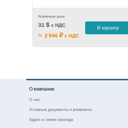
Розничная цена
$
31
с НДС
В корзину
 1 клик
≈
₽
2 946
с НДС
О компании
О нас
Уставные документы и реквизиты
Адрес и схема проезда