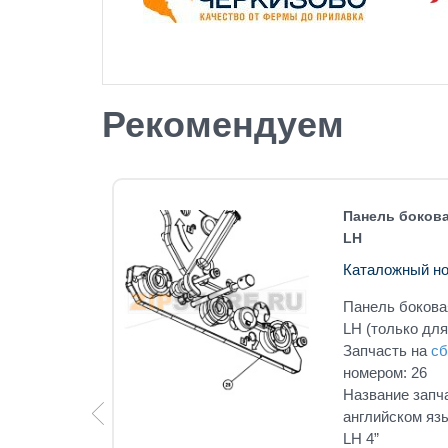
Рекомендуем
 A-4212
Панель бокова
LH
Каталожный но
 A-4212
Панель бокова
кеткой
LH (только для
Запчасть на
сб
под
номером: 26
Название запч
английском я
ls only:
LH 4”