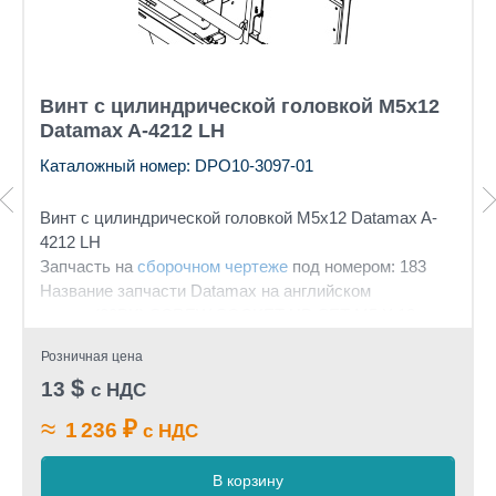
Винт с цилиндрической головкой М5х12
Datamax A-4212 LH
Каталожный номер: DPO10-3097-01
Винт с цилиндрической головкой М5х12 Datamax A-
4212 LH
Запчасть на
сборочном чертеже
под номером: 183
Название запчасти Datamax на английском
языке: (20PK) SCREW SOCKET HD SET M5 X 12
CRES
Розничная цена
$
13
с НДС
≈
₽
1 236
с НДС
В корзину