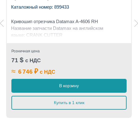
Каталожный номер: 899433
Кривошип отрезчика Datamax A-4606 RH
Название запчасти Datamax на английском
языке: CRANK CUTTER
Розничная цена
$
71
с НДС
≈
₽
6 746
с НДС
В корзину
Купить в 1 клик