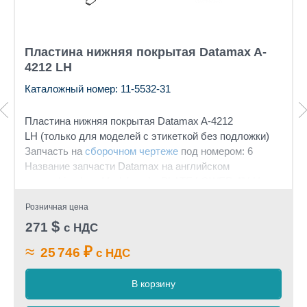
Пластина нижняя покрытая Datamax A-
4212 LH
Каталожный номер: 11-5532-31
Пластина нижняя покрытая Datamax A-4212
LH (только для моделей с этикеткой без подложки)
Запчасть на
сборочном чертеже
под номером: 6
Название запчасти Datamax на английском
языке: Linerless Models only: PLATE LOWER 4" LH,
COATED
Розничная цена
$
271
с НДС
≈
₽
25 746
с НДС
В корзину