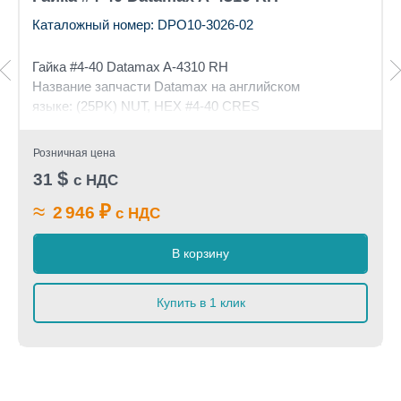
Каталожный номер: DPO10-3026-02
Гайка #4-40
Datamax A-4310 RH
Название запчасти Datamax на английском
языке: (25PK) NUT, HEX #4-40 CRES
Розничная цена
$
31
с НДС
≈
₽
2 946
с НДС
В корзину
Купить в 1 клик