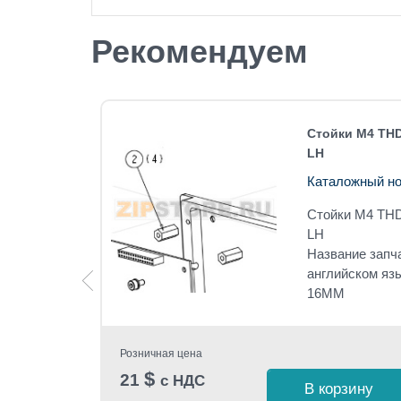
Рекомендуем
4212 LH
Стойки M4 THD
LH
Каталожный но
4212 LH
Стойки M4 THD
RIB
LH
Название запч
английском я
16MM
Розничная цена
$
21
с НДС
 1 клик
В корзину