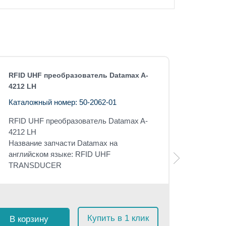
RFID UHF преобразователь Datamax A-
4212 LH
Каталожный номер: 50-2062-01
RFID UHF преобразователь Datamax A-
4212 LH
Название запчасти Datamax на
английском языке: RFID UHF
TRANSDUCER
Розничная 
$
11
с 
Купить в 1 клик
В корзину