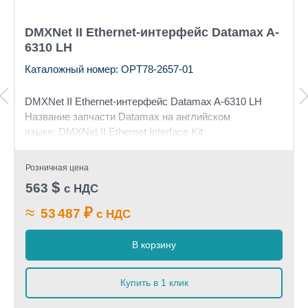
DMXNet II Ethernet-интерфейс Datamax A-
6310 LH
Каталожный номер: OPT78-2657-01
DMXNet II Ethernet-интерфейс Datamax A-6310 LH
Название запчасти Datamax на английском
языке: DMXNet II Ethernet Interface Kit
Розничная цена
$
563
с НДС
≈
₽
53 487
с НДС
В корзину
Купить в 1 клик