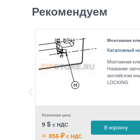
Рекомендуем
212 RH
Монтажная кли
Каталожный но
212 RH
Монтажная кл
Название запч
-CLASS
английском яз
LOCKING
Розничная цена
$
9
с НДС
 1 клик
В корзину
≈
₽
856
с НДС