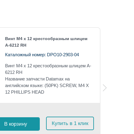
Винт М4 х 12 крестообразным шлицем
A-6212 RH
Каталожный номер: DPO10-2903-04
Винт М4 х 12 крестообразным шлицем A-
6212 RH
Название запчасти Datamax на
английском языке: (50PK) SCREW, M4 X
12 PHILLIPS HEAD
Розничная 
$
59
с 
Купить в 1 клик
В корзину
≈
5 60