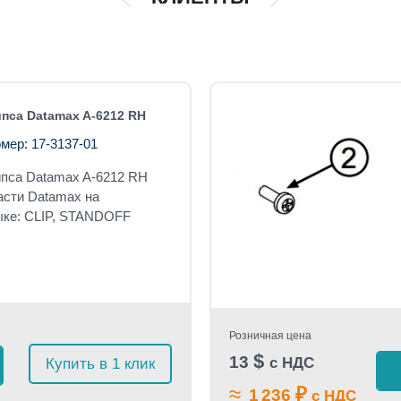
пса Datamax A-6212 RH
мер: 17-3137-01
ипса
Datamax A-6212 RH
асти Datamax на
ыке: CLIP, STANDOFF
Розничная цена
$
13
с НДС
Купить в 1 клик
≈
₽
1 236
с НДС