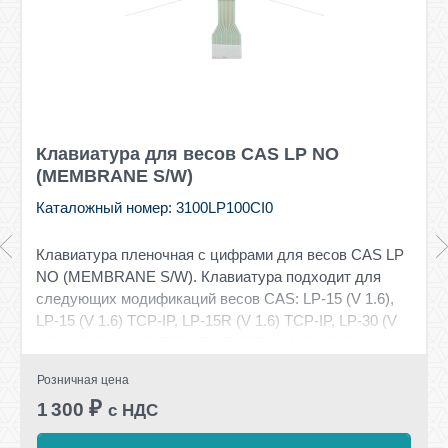
Клавиатура для весов CAS LP NO
(MEMBRANE S/W)
Каталожный номер: 3100LP100CI0
Клавиатура пленочная с цифрами для весов CAS LP
NO (MEMBRANE S/W). Клавиатура подходит для
следующих модификаций весов CAS: LP-15 (V 1.6),
LP-15 (V 1.6) TCP-IP, LP-15R (V 1.6) TCP-IP, LP-30 (V
1.6), LP-30 (V 1.6) TCP-IP, LP-30R (V 1.6), LP-6 (V 1.6),
LP-6 (V 1.6) TCP-IP, LP-6R (V 1.6), LP-6R (V 1.6) TCP-
Розничная цена
IP
₽
1 300
с НДС