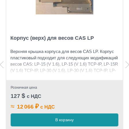
Корпус (верх) для весов CAS LP
Верхняя крышка корпуса для весов CAS LP. Корпус
пластиковый подходит для следующих модификаций
весов CAS: LP-15 (V 1.6), LP-15 (V 1.6) TCP-IP, LP-15R
(V 1.6) TCP-IP, LP-30 (V 1.6), LP-30 (V 1.6) TCP-IP, LP-
30R (V 1.6), LP-6 (V 1.6), LP-6 (V 1.6) TCP-IP, LP-6R (V
1.6), LP-6R (V 1.6) TCP-IP
Розничная цена
$
127
с НДС
≈
₽
12 066
с НДС
В корзину