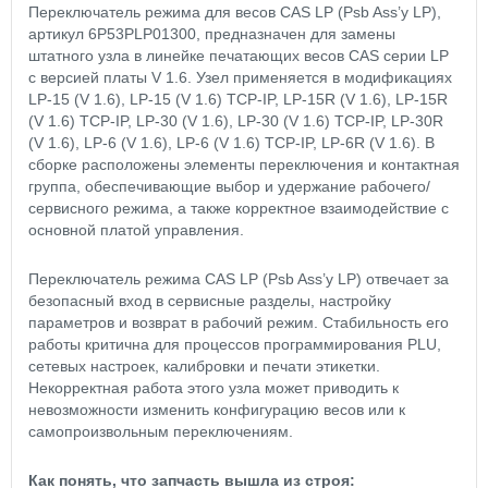
Переключатель режима для весов CAS LP (Psb Ass’y LP),
артикул 6P53PLP01300, предназначен для замены
штатного узла в линейке печатающих весов CAS серии LP
с версией платы V 1.6. Узел применяется в модификациях
LP-15 (V 1.6), LP-15 (V 1.6) TCP-IP, LP-15R (V 1.6), LP-15R
(V 1.6) TCP-IP, LP-30 (V 1.6), LP-30 (V 1.6) TCP-IP, LP-30R
(V 1.6), LP-6 (V 1.6), LP-6 (V 1.6) TCP-IP, LP-6R (V 1.6). В
сборке расположены элементы переключения и контактная
группа, обеспечивающие выбор и удержание рабочего/
сервисного режима, а также корректное взаимодействие с
основной платой управления.
Переключатель режима CAS LР (Psb Ass’y LP) отвечает за
безопасный вход в сервисные разделы, настройку
параметров и возврат в рабочий режим. Стабильность его
работы критична для процессов программирования PLU,
сетевых настроек, калибровки и печати этикетки.
Некорректная работа этого узла может приводить к
невозможности изменить конфигурацию весов или к
самопроизвольным переключениям.
Как понять, что запчасть вышла из строя: