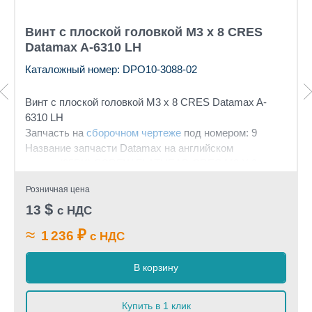
Винт с плоской головкой М3 х 8 CRES
Datamax A-6310 LH
Каталожный номер: DPO10-3088-02
Винт с плоской головкой М3 х 8 CRES Datamax A-
6310 LH
Запчасть на
сборочном чертеже
под номером: 9
Название запчасти Datamax на английском
языке: (25PK) SCREW FLATHEAD CRES M3 X 8
Розничная цена
$
13
с НДС
≈
₽
1 236
с НДС
В корзину
Купить в 1 клик