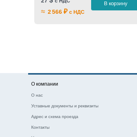
$
27
с НДС
В корзину
 1 клик
≈
₽
2 566
с НДС
О компании
О нас
Уставные документы и реквизиты
Адрес и схема проезда
Контакты