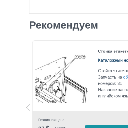
Рекомендуем
8 LH
Стойка этикет
Каталожный но
8 LH
Стойка этикет
под
Запчасть на
сб
номером: 31
Название запч
английском яз
Розничная цена