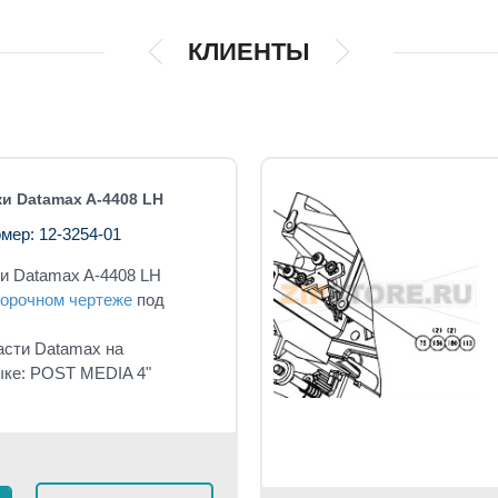
КЛИЕНТЫ
ки Datamax A-4408 LH
мер: 12-3254-01
ки Datamax A-4408 LH
орочном чертеже
под
асти Datamax на
ыке: POST MEDIA 4"