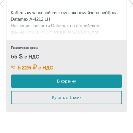
Кабель кулачковой системы экономайзера риббона
Datamax A-4212 LH
Название запчасти Datamax на английском
языке:
CABLE ASSY RIBBON SAVER CAM
Розничная цена
$
55
с НДС
≈
₽
5 226
с НДС
В корзину
Купить в 1 клик