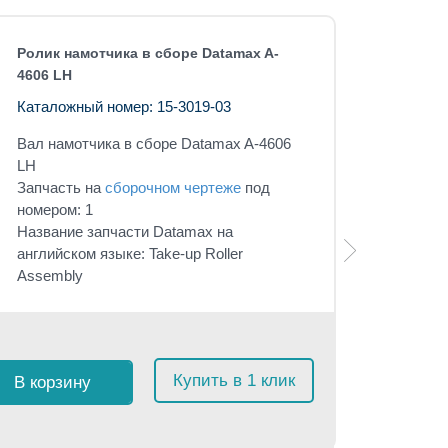
Ролик намотчика в сборе Datamax A-
4606 LH
Каталожный номер: 15-3019-03
Вал намотчика в сборе Datamax A-4606
LH
Запчасть на
сборочном чертеже
под
номером: 1
Название запчасти Datamax на
английском языке: Take-up Roller
Assembly
Розничная 
Купить в 1 клик
В корзину
$
139
с
≈
13 2