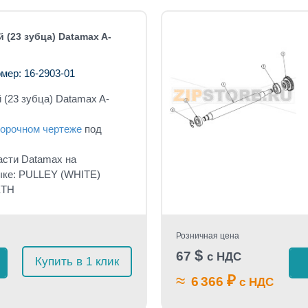
 (23 зубца) Datamax A-
мер: 16-2903-01
 (23 зубца) Datamax A-
орочном чертеже
под
асти Datamax на
ыке: PULLEY (WHITE)
ETH
Розничная цена
$
67
с НДС
Купить в 1 клик
≈
₽
6 366
с НДС