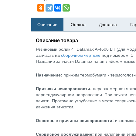
Описание
Оплата
Доставка
Га
Описание товара
Резиновый ролик 4" Datamax A-4606 LH (для моде
Запчасть на
сборочном чертеже
под номером: 1
Название запчасти Datamax на английском язык
Назначение:
прижим термобумаги к термоголовке
Признаки неисправности:
неравномерная яркост
перпендикулярном направлении. При печати неп
печати. Проточено углубление в месте соприкос
движения этикетки.
Основные причины неисправности:
использов
Сервисное обслуживание:
при налипании этик