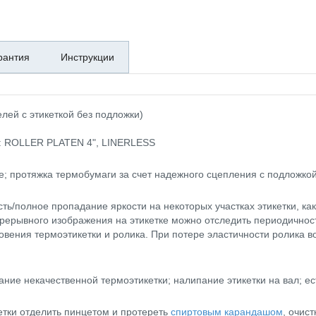
рантия
Инструкции
лей с этикеткой без подложки)
е: ROLLER PLATEN 4", LINERLESS
; протяжка термобумаги за счет надежного сцепления с подложкой
ь/полное пропадание яркости на некоторых участках этикетки, как 
рерывного изображения на этикетке можно отследить периодичнос
новения термоэтикетки и ролика. При потере эластичности ролика 
ание некачественной термоэтикетки; налипание этикетки на вал; ес
етки отделить пинцетом и протереть
спиртовым карандашом
, очис