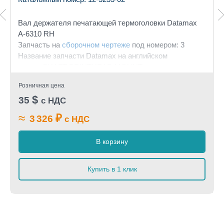
Вал держателя печатающей термоголовки Datamax
A-6310 RH
Запчасть на
сборочном чертеже
под номером: 3
Название запчасти Datamax на английском
языке: SHAFT PRINTHEAD MOUNT
Розничная цена
$
35
с НДС
≈
₽
3 326
с НДС
В корзину
Купить в 1 клик