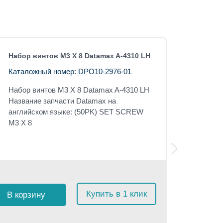
Набор винтов M3 X 8 Datamax A-4310 LH
Каталожный номер: DPO10-2976-01
Набор винтов M3 X 8 Datamax A-4310 LH
Название запчасти Datamax на
английском языке: (50PK) SET SCREW
M3 X 8
Розничная 
$
95
с 
Купить в 1 клик
В корзину
≈
9 02