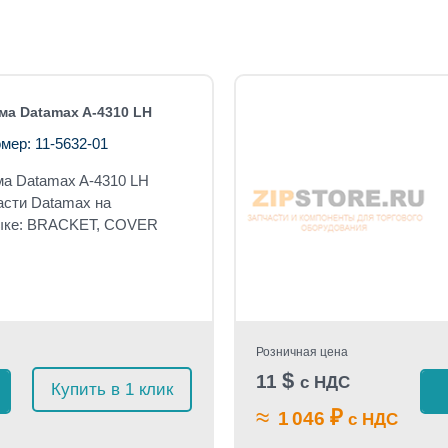
а Datamax A-4310 LH
мер: 11-5632-01
ма
Datamax A-4310 LH
асти Datamax на
зыке: BRACKET, COVER
Розничная цена
$
11
с НДС
Купить в 1 клик
≈
₽
1 046
с НДС