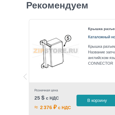
Рекомендуем
 A-4310
Крышка разъем
Каталожный но
Крышка разъе
x A-4310
Название запч
английском я
CONNECTOR
OLT
Розничная цена
$
25
с НДС
В корзину
 1 клик
≈
₽
2 376
с НДС