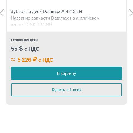
Зубчатый диск Datamax A-4212 LH
Название запчасти Datamax на английском
языке: DISK TIMING
Розничная цена
$
55
с НДС
≈
₽
5 226
с НДС
В корзину
Купить в 1 клик