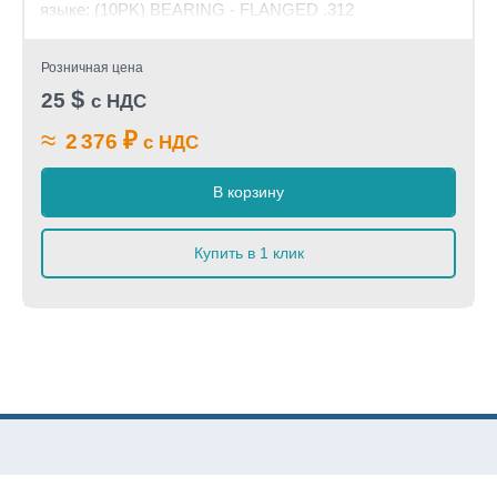
языке: (10PK) BEARING - FLANGED .312
Розничная цена
$
25
с НДС
≈
₽
2 376
с НДС
В корзину
Купить в 1 клик