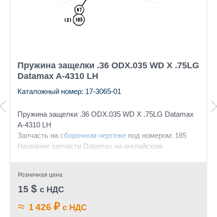
Пружина защелки .36 ODX.035 WD X .75LG
Datamax A-4310 LH
Каталожный номер: 17-3065-01
Пружина защелки .36 ODX.035 WD X .75LG Datamax
A-4310 LH
Запчасть на
сборочном чертеже
под номером: 185
Название запчасти Datamax на английском
языке: SPRING COMP .36 ODX.035 WD X .75LG
Розничная цена
$
15
с НДС
≈
₽
1 426
с НДС