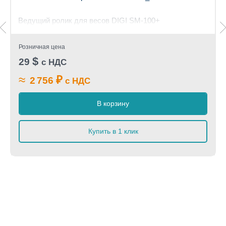
Ведущий ролик для весов DIGI SM-100+
Розничная цена
$
29
с НДС
≈
₽
2 756
с НДС
В корзину
Купить в 1 клик