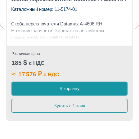
Каталожный номер: 11-5174-01
Скоба переключателя Datamax A-4606 RH
Название запчасти Datamax на английском
языке: BRACKET SWITCH MTG
Розничная цена
$
185
с НДС
≈
₽
17 576
с НДС
В корзину
Купить в 1 клик