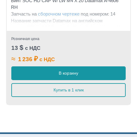
Винт SOC HD CAP W/ LW M4 X 20 Datamax A-4606
RH
Запчасть на
сборочном чертеже
под номером: 14
Название запчасти Datamax на английском
языке: (25PK) SCREW SOC HD CAP W/ LW M4 X 20
Розничная цена
$
13
с НДС
≈
₽
1 236
с НДС
В корзину
Купить в 1 клик