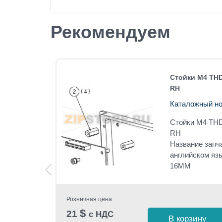
Рекомендуем
-4606 RH
Стойки M4 THD
RH
-01
Каталожный но
-4606 RH
Стойки M4 THD
 SCREW
RH
Название запч
английском я
16MM
Розничная цена
$
21
с НДС
 1 клик
В корзину