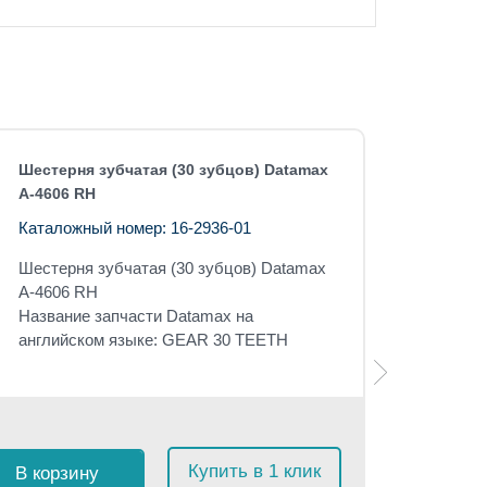
Шестерня зубчатая (30 зубцов) Datamax
A-4606 RH
Каталожный номер: 16-2936-01
Шестерня зубчатая (30 зубцов) Datamax
A-4606 RH
Название запчасти Datamax на
английском языке: GEAR 30 TEETH
Розничная 
$
75
с 
Купить в 1 клик
В корзину