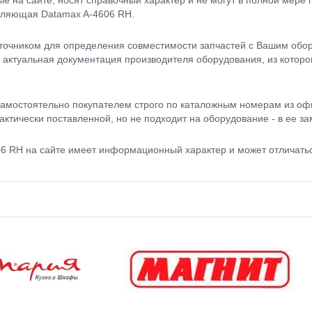
 на сайте, носят справочный характер и не могут в полной мере
вляющая Datamax A-4606 RH.
точником для определения совместимости запчастей с Вашим обор
- актуальная документация производителя оборудования, из котор
амостоятельно покупателем строго по каталожным номерам из оф
актически поставленной, но не подходит на оборудование - в ее за
 RH на сайте имеет информационный характер и может отличатьс