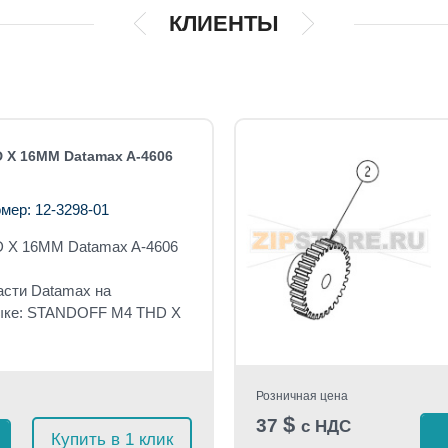
КЛИЕНТЫ
 X 16MM Datamax A-4606
мер: 12-3298-01
 X 16MM Datamax A-4606
асти Datamax на
зыке: STANDOFF M4 THD X
Розничная цена
$
37
с НДС
Купить в 1 клик