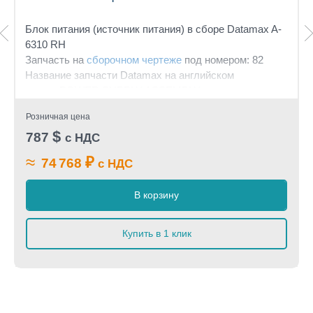
Блок питания (источник питания) в сборе Datamax A-
6310 RH
Запчасть на
сборочном чертеже
под номером: 82
Название запчасти Datamax на английском
языке: POWER SUPPLY ASSEMBLY
Розничная цена
$
787
с НДС
≈
₽
74 768
с НДС
В корзину
Купить в 1 клик