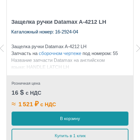
Защелка ручки Datamax A-4212 LH
Каталожный номер: 16-2924-04
Защелка ручки Datamax A-4212 LH
Запчасть на
сборочном чертеже
под номером: 55
Название запчасти Datamax на английском
языке: HANDLE LATCH LH
Розничная цена
$
16
с НДС
≈
₽
1 521
с НДС
В корзину
Купить в 1 клик