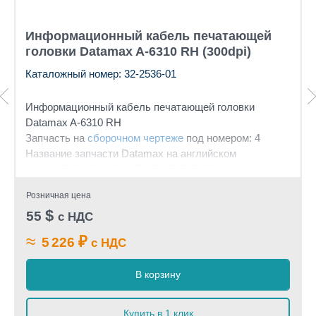
Информационный кабель печатающей
головки Datamax A-6310 RH (300dpi)
Каталожный номер: 32-2536-01
Информационный кабель печатающей головки
Datamax A-6310 RH
Запчасть на
сборочном чертеже
под номером: 4
Название запчасти Datamax на английском
языке: CABLE ASSY PRINTHEAD DATA 6"
Розничная цена
$
55
с НДС
≈
₽
5 226
с НДС
В корзину
Купить в 1 клик