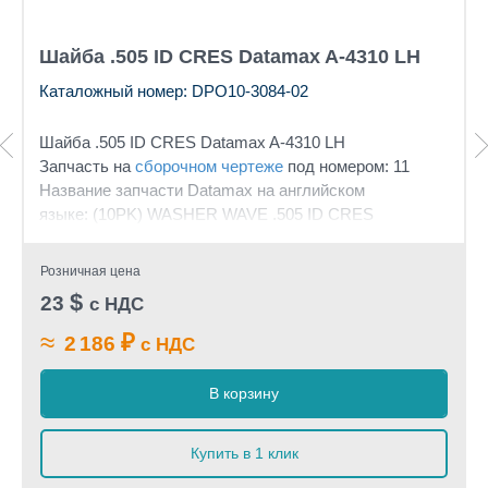
Шайба .505 ID CRES Datamax A-4310 LH
Каталожный номер: DPO10-3084-02
Шайба .505 ID CRES Datamax A-4310 LH
Запчасть на
сборочном чертеже
под номером: 11
Название запчасти Datamax на английском
языке: (10PK) WASHER WAVE .505 ID CRES
Розничная цена
$
23
с НДС
≈
₽
2 186
с НДС
В корзину
Купить в 1 клик