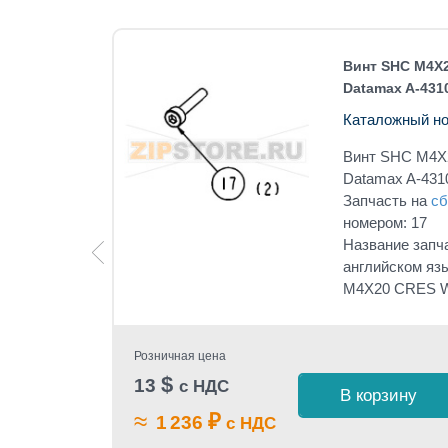
A-4310
Винт SHC M4X
Datamax A-431
Каталожный но
оре
Винт SHC M4
Datamax A-431
под
Запчасть на
сб
номером: 17
Название запч
embly
английском яз
M4X20 CRES 
Розничная цена
 1 клик
$
13
с НДС
В корзину
≈
₽
1 236
с НДС