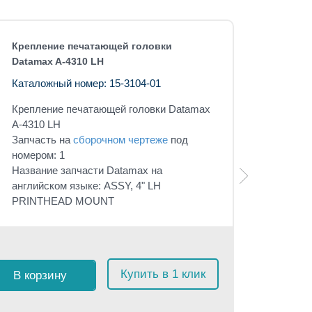
Крепление печатающей головки
Datamax A-4310 LH
Каталожный номер: 15-3104-01
Крепление печатающей головки Datamax
A-4310 LH
Запчасть на
сборочном чертеже
под
номером: 1
Название запчасти Datamax на
английском языке: ASSY, 4" LH
PRINTHEAD MOUNT
Розничная 
$
15
с 
Купить в 1 клик
В корзину
≈
1 42