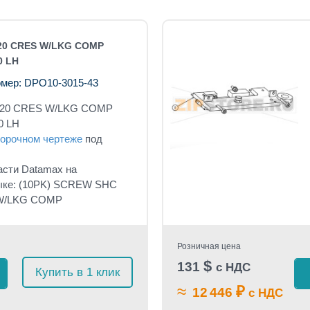
20 CRES W/LKG COMP
0 LH
мер: DPO10-3015-43
X20 CRES W/LKG COMP
0 LH
орочном чертеже
под
асти Datamax на
ыке: (10PK) SCREW SHC
W/LKG COMP
Розничная цена
$
131
с НДС
Купить в 1 клик
≈
₽
12 446
с НДС